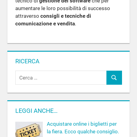
tecnico di
gestione del software
che per
aumentare le loro possibilità di successo
attraverso
consigli e tecniche di
comunicazione e vendita
.
RICERCA
R
C
i
c
e
e
r
r
c
LEGGI ANCHE…
c
a
a
Acquistare online i biglietti per
p
la fiera. Ecco qualche consiglio.
e