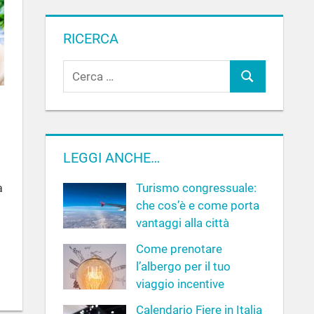
RICERCA
R
C
i
c
e
e
r
r
c
c
LEGGI ANCHE…
a
a
Turismo congressuale:
à
p
che cos’è e come porta
e
vantaggi alla città
r
:
Come prenotare
l’albergo per il tuo
viaggio incentive
Calendario Fiere in Italia