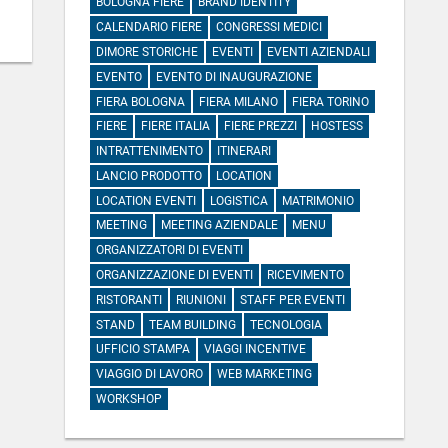
BOLOGNA FIERE
BRAND IDENTITY
CALENDARIO FIERE
CONGRESSI MEDICI
DIMORE STORICHE
EVENTI
EVENTI AZIENDALI
EVENTO
EVENTO DI INAUGURAZIONE
FIERA BOLOGNA
FIERA MILANO
FIERA TORINO
FIERE
FIERE ITALIA
FIERE PREZZI
HOSTESS
INTRATTENIMENTO
ITINERARI
LANCIO PRODOTTO
LOCATION
LOCATION EVENTI
LOGISTICA
MATRIMONIO
MEETING
MEETING AZIENDALE
MENU
ORGANIZZATORI DI EVENTI
ORGANIZZAZIONE DI EVENTI
RICEVIMENTO
RISTORANTI
RIUNIONI
STAFF PER EVENTI
STAND
TEAM BUILDING
TECNOLOGIA
UFFICIO STAMPA
VIAGGI INCENTIVE
VIAGGIO DI LAVORO
WEB MARKETING
WORKSHOP