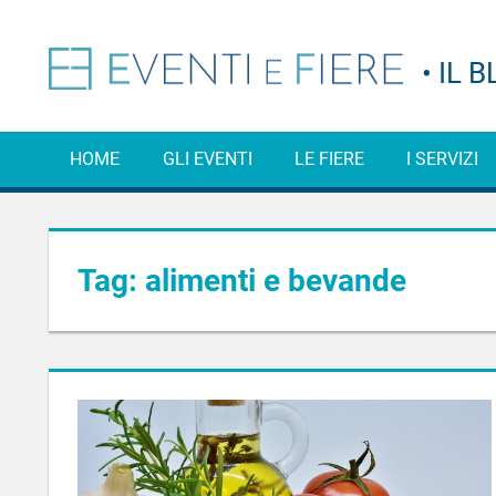
Salta
al
Consigli,
Even
contenuto
curiosità
e
e
informazioni
sul
HOME
GLI EVENTI
LE FIERE
I SERVIZI
Fier
mondo
degli
eventi
–
e
delle
Tag:
alimenti e bevande
Il
fiere
Blo