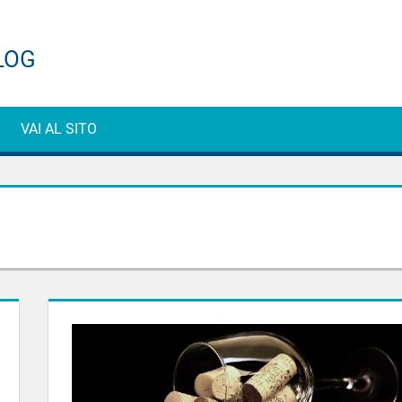
ti
VAI AL SITO
e
g