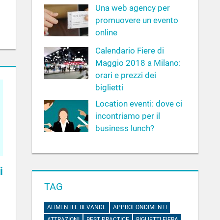
Una web agency per
promuovere un evento
online
Calendario Fiere di
Maggio 2018 a Milano:
orari e prezzi dei
biglietti
Location eventi: dove ci
incontriamo per il
business lunch?
i
TAG
ALIMENTI E BEVANDE
APPROFONDIMENTI
ATTRAZIONI
BEST PRACTICE
BIGLIETTI FIERA