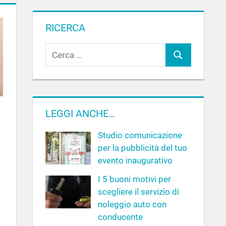
RICERCA
R
C
i
c
e
e
r
r
c
c
LEGGI ANCHE…
a
a
Studio comunicazione
p
per la pubblicità del tuo
e
evento inaugurativo
r
:
I 5 buoni motivi per
scegliere il servizio di
noleggio auto con
conducente