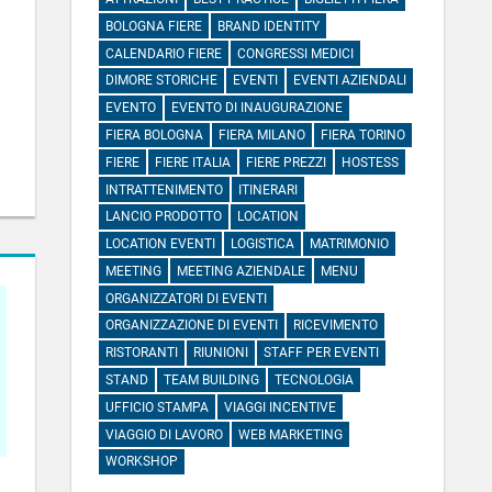
BOLOGNA FIERE
BRAND IDENTITY
CALENDARIO FIERE
CONGRESSI MEDICI
DIMORE STORICHE
EVENTI
EVENTI AZIENDALI
EVENTO
EVENTO DI INAUGURAZIONE
FIERA BOLOGNA
FIERA MILANO
FIERA TORINO
FIERE
FIERE ITALIA
FIERE PREZZI
HOSTESS
INTRATTENIMENTO
ITINERARI
LANCIO PRODOTTO
LOCATION
LOCATION EVENTI
LOGISTICA
MATRIMONIO
MEETING
MEETING AZIENDALE
MENU
ORGANIZZATORI DI EVENTI
ORGANIZZAZIONE DI EVENTI
RICEVIMENTO
RISTORANTI
RIUNIONI
STAFF PER EVENTI
STAND
TEAM BUILDING
TECNOLOGIA
UFFICIO STAMPA
VIAGGI INCENTIVE
VIAGGIO DI LAVORO
WEB MARKETING
WORKSHOP