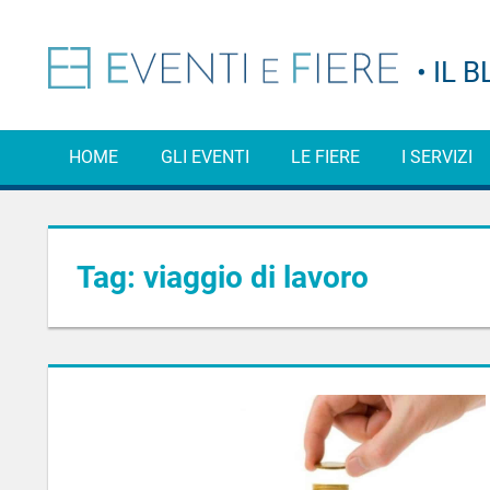
Salta
al
Consigli,
Even
contenuto
curiosità
e
e
informazioni
sul
HOME
GLI EVENTI
LE FIERE
I SERVIZI
Fier
mondo
degli
eventi
–
e
delle
Tag:
viaggio di lavoro
Il
fiere
Blo