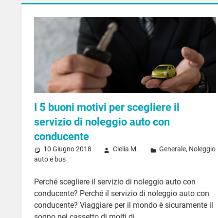
I 5 buoni motivi per scegliere il
servizio di noleggio auto con
conducente
10 Giugno 2018
Clelia M.
Generale
,
Noleggio
auto e bus
Perché scegliere il servizio di noleggio auto con
conducente? Perché il servizio di noleggio auto con
conducente? Viaggiare per il mondo è sicuramente il
sogno nel cassetto di molti di