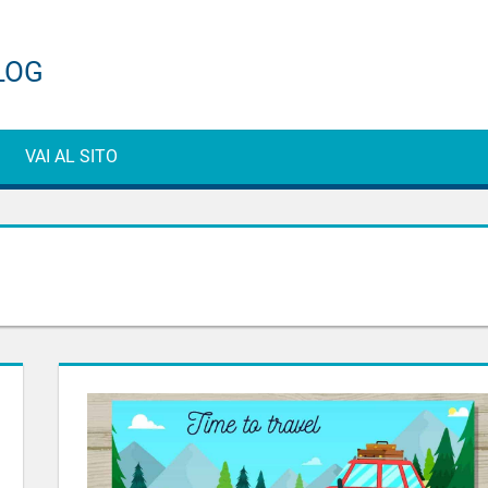
ti
VAI AL SITO
e
g