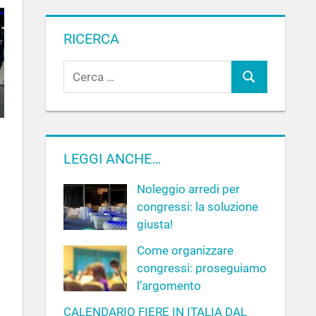
RICERCA
R
C
i
c
e
e
r
r
c
c
LEGGI ANCHE…
a
a
Noleggio arredi per
p
congressi: la soluzione
e
giusta!
r
:
Come organizzare
congressi: proseguiamo
l’argomento
CALENDARIO FIERE IN ITALIA DAL