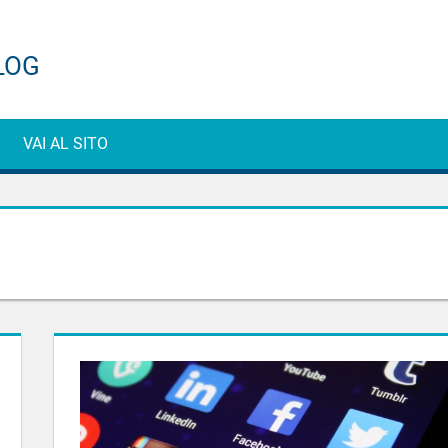
ti
VAI AL SITO
e
g