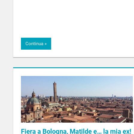
Continua
Fiera a Bologna, Matilde e… la mia ex!