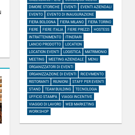
DIMORE STORICHE
EVENTI
EVENTI AZIENDALI
N
EVENTO
EVENTO DI INAUGURAZIONE
FIERA BOLOGNA
FIERA MILANO
FIERA TORINO
FIERE
FIERE ITALIA
FIERE PREZZI
HOSTESS
INTRATTENIMENTO
ITINERARI
LANCIO PRODOTTO
LOCATION
LOCATION EVENTI
LOGISTICA
MATRIMONIO
MEETING
MEETING AZIENDALE
MENU
ORGANIZZATORI DI EVENTI
ORGANIZZAZIONE DI EVENTI
RICEVIMENTO
RISTORANTI
RIUNIONI
STAFF PER EVENTI
STAND
TEAM BUILDING
TECNOLOGIA
UFFICIO STAMPA
VIAGGI INCENTIVE
VIAGGIO DI LAVORO
WEB MARKETING
WORKSHOP