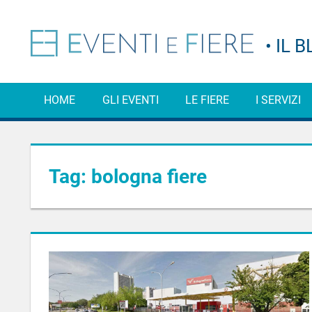
Salta
al
Consigli,
Even
contenuto
curiosità
e
e
informazioni
sul
HOME
GLI EVENTI
LE FIERE
I SERVIZI
Fier
mondo
degli
eventi
–
e
delle
Tag:
bologna fiere
Il
fiere
Blo