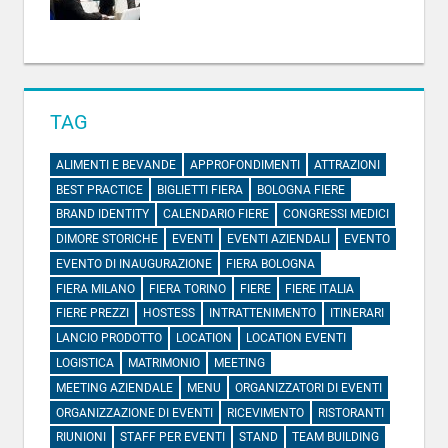
TAG
ALIMENTI E BEVANDE
APPROFONDIMENTI
ATTRAZIONI
BEST PRACTICE
BIGLIETTI FIERA
BOLOGNA FIERE
BRAND IDENTITY
CALENDARIO FIERE
CONGRESSI MEDICI
DIMORE STORICHE
EVENTI
EVENTI AZIENDALI
EVENTO
EVENTO DI INAUGURAZIONE
FIERA BOLOGNA
FIERA MILANO
FIERA TORINO
FIERE
FIERE ITALIA
FIERE PREZZI
HOSTESS
INTRATTENIMENTO
ITINERARI
LANCIO PRODOTTO
LOCATION
LOCATION EVENTI
LOGISTICA
MATRIMONIO
MEETING
MEETING AZIENDALE
MENU
ORGANIZZATORI DI EVENTI
ORGANIZZAZIONE DI EVENTI
RICEVIMENTO
RISTORANTI
RIUNIONI
STAFF PER EVENTI
STAND
TEAM BUILDING