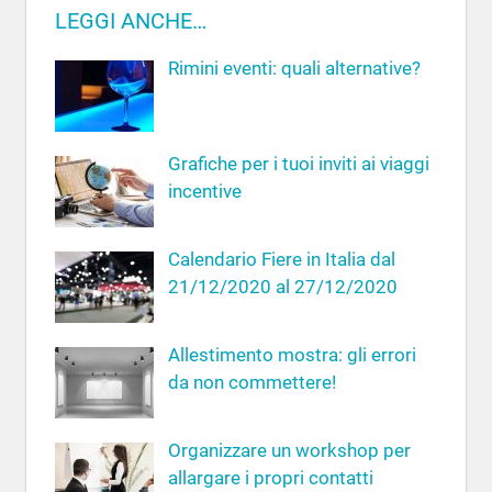
c
LEGGI ANCHE…
c
a
a
Rimini eventi: quali alternative?
p
e
r
Grafiche per i tuoi inviti ai viaggi
:
incentive
Calendario Fiere in Italia dal
21/12/2020 al 27/12/2020
Allestimento mostra: gli errori
da non commettere!
Organizzare un workshop per
allargare i propri contatti