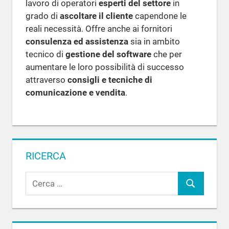
lavoro di operatori
esperti del settore
in
grado di
ascoltare il cliente
capendone le
reali necessità. Offre anche ai fornitori
consulenza ed assistenza
sia in ambito
tecnico di
gestione del software
che per
aumentare le loro possibilità di successo
attraverso
consigli e tecniche di
comunicazione e vendita
.
RICERCA
R
C
i
c
e
e
r
r