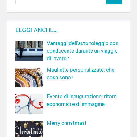
C
i
c
e
e
r
r
c
LEGGI ANCHE…
c
a
a
Vantaggi dell’autonoleggio con
p
conducente durante un viaggio
e
di lavoro?
r
Magliette personalizzate: che
:
cosa sono?
Evento di inaugurazione: ritorni
economici e di immagine
Merry christmas!