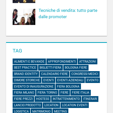
Tecniche di vendita: tutto parte
dalle promoter
TAG
ALIMENTI E BEVANDE
APPROFONDIMENTI
ATTRAZIONI
BEST PRACTICE
BIGLIETTI FIERA
BOLOGNA FIERE
BRAND IDENTITY
CALENDARIO FIERE
CONGRESSI MEDICI
DIMORE STORICHE
EVENTI
EVENTI AZIENDALI
EVENTO
EVENTO DI INAUGURAZIONE
FIERA BOLOGNA
FIERA MILANO
FIERA TORINO
FIERE
FIERE ITALIA
FIERE PREZZI
HOSTESS
INTRATTENIMENTO
ITINERARI
LANCIO PRODOTTO
LOCATION
LOCATION EVENTI
LOGISTICA
MATRIMONIO
MEETING