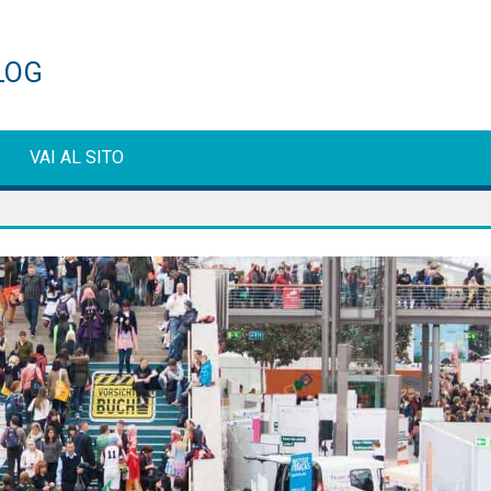
ti
VAI AL SITO
e
g