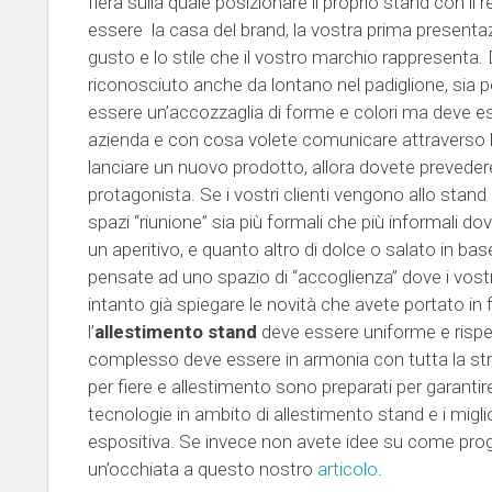
fiera sulla quale posizionare il proprio stand con il
essere la casa del brand, la vostra prima presentaz
gusto e lo stile che il vostro marchio rappresenta
riconosciuto anche da lontano nel padiglione, sia per
essere un’accozzaglia di forme e colori ma deve ess
azienda e con cosa volete comunicare attraverso la
lanciare un nuovo prodotto, allora dovete preveder
protagonista. Se i vostri clienti vengono allo stand p
spazi “riunione” sia più formali che più informali do
un aperitivo, e quanto altro di dolce o salato in bas
pensate ad uno spazio di “accoglienza” dove i vost
intanto già spiegare le novità che avete portato in f
l’
allestimento stand
deve essere uniforme e rispec
complesso deve essere in armonia con tutta la strut
per fiere e allestimento sono preparati per garantir
tecnologie in ambito di allestimento stand e i migliori
espositiva. Se invece non avete idee su come proge
un’occhiata a questo nostro
articolo
.