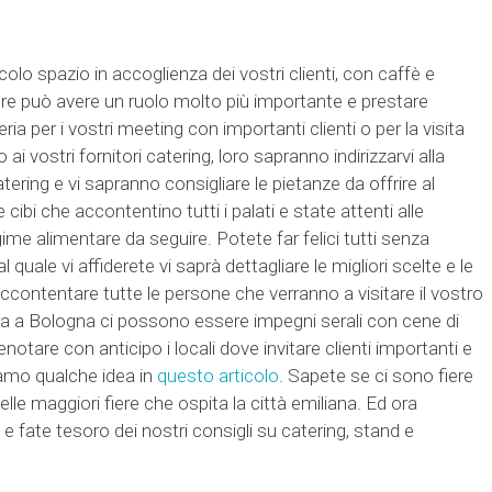
colo spazio in accoglienza dei vostri clienti, con caffè e
re può avere un ruolo molto più importante e prestare
ria per i vostri meeting con importanti clienti o per la visita
ai vostri fornitori catering, loro sapranno indirizzarvi alla
atering e vi sapranno consigliare le pietanze da offrire al
cibi che accontentino tutti i palati e state attenti alle
egime alimentare da seguire. Potete far felici tutti senza
 quale vi affiderete vi saprà dettagliare le migliori scelte e le
 accontentare tutte le persone che verranno a visitare il vostro
era a Bologna ci possono essere impegni serali con cene di
enotare con anticipo i locali dove invitare clienti importanti e
diamo qualche idea in
questo articolo
. Sapete se ci sono fiere
elle maggiori fiere che ospita la città emiliana. Ed ora
e fate tesoro dei nostri consigli su catering, stand e