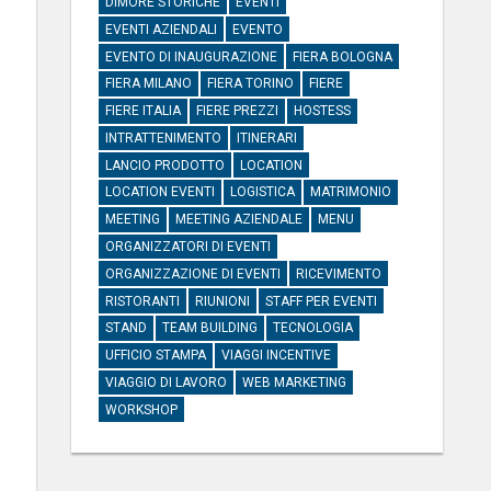
DIMORE STORICHE
EVENTI
EVENTI AZIENDALI
EVENTO
EVENTO DI INAUGURAZIONE
FIERA BOLOGNA
FIERA MILANO
FIERA TORINO
FIERE
FIERE ITALIA
FIERE PREZZI
HOSTESS
INTRATTENIMENTO
ITINERARI
LANCIO PRODOTTO
LOCATION
LOCATION EVENTI
LOGISTICA
MATRIMONIO
MEETING
MEETING AZIENDALE
MENU
ORGANIZZATORI DI EVENTI
ORGANIZZAZIONE DI EVENTI
RICEVIMENTO
RISTORANTI
RIUNIONI
STAFF PER EVENTI
STAND
TEAM BUILDING
TECNOLOGIA
UFFICIO STAMPA
VIAGGI INCENTIVE
VIAGGIO DI LAVORO
WEB MARKETING
WORKSHOP