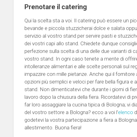
Prenotare il catering
Qui la scelta sta a voi. Il catering può essere un pic
bevande e piccola stuzzicherai dolce e salata oppu
servizio al vostro stand per servire pasti e stuzziche
dei vostri capi allo stand. Chiedete dunque consiglio 
perfezione sulla scelta di una delle due varianti di c
vostro stand. In ogni caso tenete a mente di offrire 
intolleranze alimentari e alle scelte personali sul r
impazzire con mille pietanze. Anche qui il fornitore al
opzioni più semplici e veloci per fare bella figura e
stand. Non dimenticatevi che durante i giorni di fi
lavoro dopo la chiusura della fiera. Ricordatevi di pr
far loro assaggiare la cucina tipica di Bologna; vi 
del vostro settore a Bologna? ecco a voi l’
elenco
d
godetevi la vostra partecipazione a fiera a Bologna 
allestimento. Buona fiera!