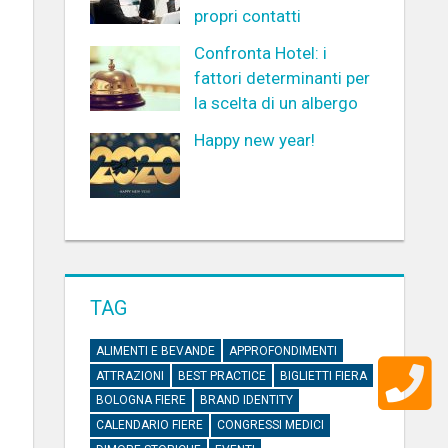
propri contatti
Confronta Hotel: i
fattori determinanti per
la scelta di un albergo
Happy new year!
TAG
ALIMENTI E BEVANDE
APPROFONDIMENTI
ATTRAZIONI
BEST PRACTICE
BIGLIETTI FIERA
BOLOGNA FIERE
BRAND IDENTITY
CALENDARIO FIERE
CONGRESSI MEDICI