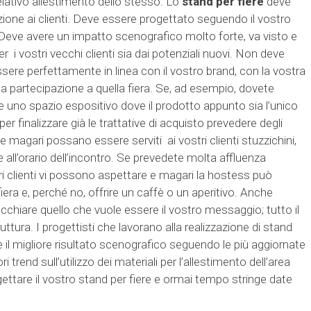
 relativo allestimento dello stesso. Lo
stand per fiere
deve
ione ai clienti. Deve essere progettato seguendo il vostro
. Deve avere un impatto scenografico molto forte, va visto e
 i vostri vecchi clienti sia dai potenziali nuovi. Non deve
ere perfettamente in linea con il vostro brand, con la vostra
 partecipazione a quella fiera. Se, ad esempio, dovete
e uno spazio espositivo dove il prodotto appunto sia l’unico
er finalizzare già le trattative di acquisto prevedere degli
ve magari possano essere serviti ai vostri clienti stuzzichini,
e all’orario dell’incontro. Se prevedete molta affluenza
ri clienti vi possono aspettare e magari la hostess può
iera e, perché no, offrire un caffè o un aperitivo. Anche
chiare quello che vuole essere il vostro messaggio; tutto il
tura. I progettisti che lavorano alla realizzazione di stand
e il migliore risultato scenografico seguendo le più aggiornate
 trend sull’utilizzo dei materiali per l’allestimento dell’area
ttare il vostro stand per fiere e ormai tempo stringe date