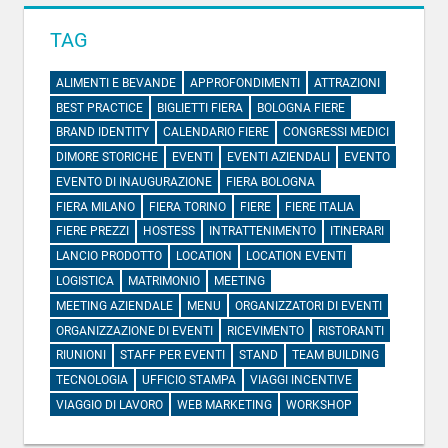
TAG
ALIMENTI E BEVANDE
APPROFONDIMENTI
ATTRAZIONI
BEST PRACTICE
BIGLIETTI FIERA
BOLOGNA FIERE
BRAND IDENTITY
CALENDARIO FIERE
CONGRESSI MEDICI
DIMORE STORICHE
EVENTI
EVENTI AZIENDALI
EVENTO
EVENTO DI INAUGURAZIONE
FIERA BOLOGNA
FIERA MILANO
FIERA TORINO
FIERE
FIERE ITALIA
FIERE PREZZI
HOSTESS
INTRATTENIMENTO
ITINERARI
LANCIO PRODOTTO
LOCATION
LOCATION EVENTI
LOGISTICA
MATRIMONIO
MEETING
MEETING AZIENDALE
MENU
ORGANIZZATORI DI EVENTI
ORGANIZZAZIONE DI EVENTI
RICEVIMENTO
RISTORANTI
RIUNIONI
STAFF PER EVENTI
STAND
TEAM BUILDING
TECNOLOGIA
UFFICIO STAMPA
VIAGGI INCENTIVE
VIAGGIO DI LAVORO
WEB MARKETING
WORKSHOP