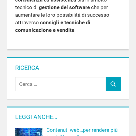
tecnico di
gestione del software
che per
aumentare le loro possibilità di successo
attraverso
consigli e tecniche di
comunicazione e vendita
.
RICERCA
R
C
i
c
e
e
r
r
c
LEGGI ANCHE…
c
a
a
Contenuti web…per rendere più
p