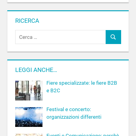
RICERCA
R
C
i
c
e
e
r
r
c
LEGGI ANCHE…
c
a
a
Fiere specializzate: le fiere B2B
p
e B2C
e
r
Festival e concerto:
:
organizzazioni differenti
Eventi e Comunicazione: perchè