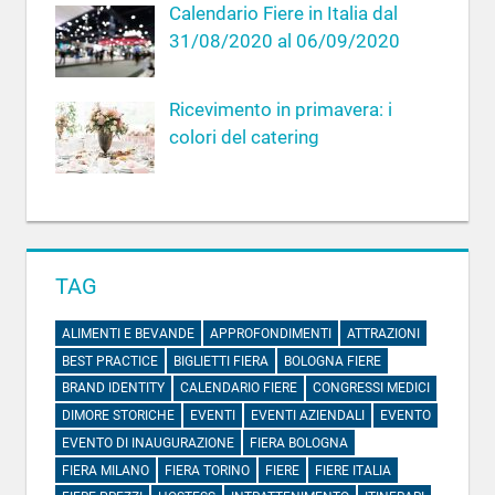
Calendario Fiere in Italia dal
31/08/2020 al 06/09/2020
Ricevimento in primavera: i
colori del catering
TAG
ALIMENTI E BEVANDE
APPROFONDIMENTI
ATTRAZIONI
BEST PRACTICE
BIGLIETTI FIERA
BOLOGNA FIERE
BRAND IDENTITY
CALENDARIO FIERE
CONGRESSI MEDICI
DIMORE STORICHE
EVENTI
EVENTI AZIENDALI
EVENTO
EVENTO DI INAUGURAZIONE
FIERA BOLOGNA
FIERA MILANO
FIERA TORINO
FIERE
FIERE ITALIA