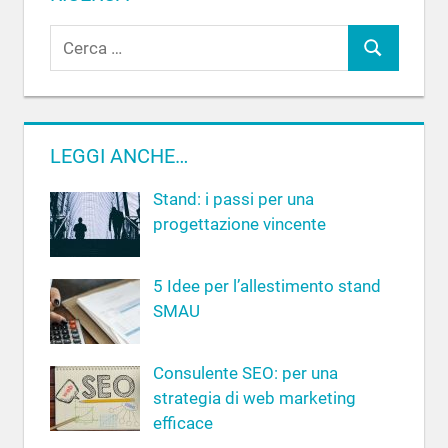
R
C
i
c
e
e
r
r
c
LEGGI ANCHE…
c
a
a
Stand: i passi per una
p
progettazione vincente
e
r
5 Idee per l’allestimento stand
:
SMAU
Consulente SEO: per una
strategia di web marketing
efficace