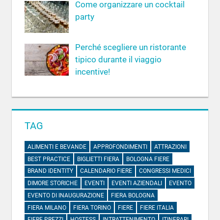
Come organizzare un cocktail
party
Perché scegliere un ristorante
tipico durante il viaggio
incentive!
TAG
ALIMENTI E BEVANDE
APPROFONDIMENTI
ATTRAZIONI
BEST PRACTICE
BIGLIETTI FIERA
BOLOGNA FIERE
BRAND IDENTITY
CALENDARIO FIERE
CONGRESSI MEDICI
DIMORE STORICHE
EVENTI
EVENTI AZIENDALI
EVENTO
EVENTO DI INAUGURAZIONE
FIERA BOLOGNA
FIERA MILANO
FIERA TORINO
FIERE
FIERE ITALIA
FIERE PREZZI
HOSTESS
INTRATTENIMENTO
ITINERARI