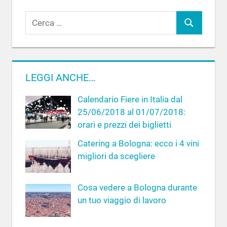
R
C
i
c
e
e
r
r
c
LEGGI ANCHE…
c
a
a
Calendario Fiere in Italia dal
p
25/06/2018 al 01/07/2018:
e
orari e prezzi dei biglietti
r
Catering a Bologna: ecco i 4 vini
:
migliori da scegliere
Cosa vedere a Bologna durante
un tuo viaggio di lavoro