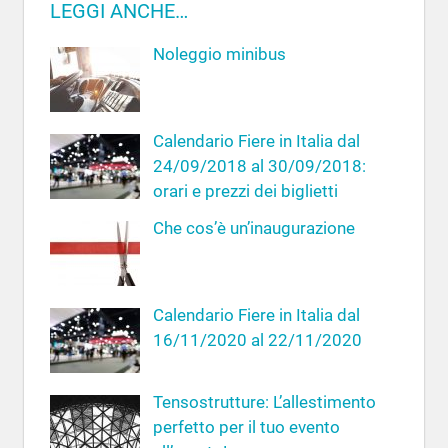
c
LEGGI ANCHE…
c
a
a
Noleggio minibus
p
e
r
Calendario Fiere in Italia dal
:
24/09/2018 al 30/09/2018:
orari e prezzi dei biglietti
Che cos’è un’inaugurazione
Calendario Fiere in Italia dal
16/11/2020 al 22/11/2020
Tensostrutture: L’allestimento
perfetto per il tuo evento