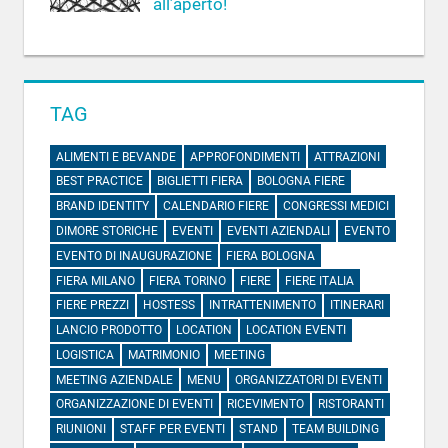
all’aperto!
TAG
ALIMENTI E BEVANDE
APPROFONDIMENTI
ATTRAZIONI
BEST PRACTICE
BIGLIETTI FIERA
BOLOGNA FIERE
BRAND IDENTITY
CALENDARIO FIERE
CONGRESSI MEDICI
DIMORE STORICHE
EVENTI
EVENTI AZIENDALI
EVENTO
EVENTO DI INAUGURAZIONE
FIERA BOLOGNA
FIERA MILANO
FIERA TORINO
FIERE
FIERE ITALIA
FIERE PREZZI
HOSTESS
INTRATTENIMENTO
ITINERARI
LANCIO PRODOTTO
LOCATION
LOCATION EVENTI
LOGISTICA
MATRIMONIO
MEETING
MEETING AZIENDALE
MENU
ORGANIZZATORI DI EVENTI
ORGANIZZAZIONE DI EVENTI
RICEVIMENTO
RISTORANTI
RIUNIONI
STAFF PER EVENTI
STAND
TEAM BUILDING