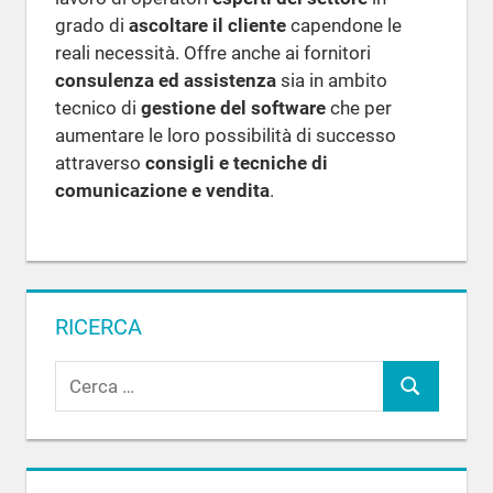
grado di
ascoltare il cliente
capendone le
reali necessità. Offre anche ai fornitori
consulenza ed assistenza
sia in ambito
tecnico di
gestione del software
che per
aumentare le loro possibilità di successo
attraverso
consigli e tecniche di
comunicazione e vendita
.
RICERCA
R
C
i
c
e
e
r
r