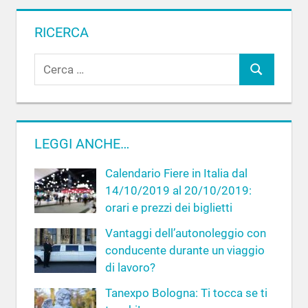
RICERCA
R
C
i
c
e
e
r
r
c
LEGGI ANCHE…
c
a
a
Calendario Fiere in Italia dal
p
14/10/2019 al 20/10/2019:
e
orari e prezzi dei biglietti
r
Vantaggi dell’autonoleggio con
:
conducente durante un viaggio
di lavoro?
Tanexpo Bologna: Ti tocca se ti