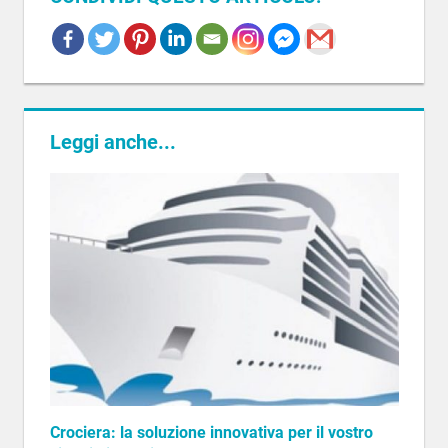
APPROFONDIMENTI
BEST
PRACTICE
HOSTESS
Leggi anche...
PROMOTER
Crociera: la soluzione innovativa per il vostro