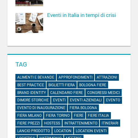
Eventi in Italia in tempi di crisi
TAG
ALIMENTI E BEVANDE
APPROFONDIMENTI
ATTRAZIONI
BEST PRACTICE
BIGLIETTI FIERA
BOLOGNA FIERE
BRAND IDENTITY
CALENDARIO FIERE
CONGRESSI MEDICI
DIMORE STORICHE
EVENTI
EVENTI AZIENDALI
EVENTO
EVENTO DI INAUGURAZIONE
FIERA BOLOGNA
FIERA MILANO
FIERA TORINO
FIERE
FIERE ITALIA
FIERE PREZZI
HOSTESS
INTRATTENIMENTO
ITINERARI
LANCIO PRODOTTO
LOCATION
LOCATION EVENTI