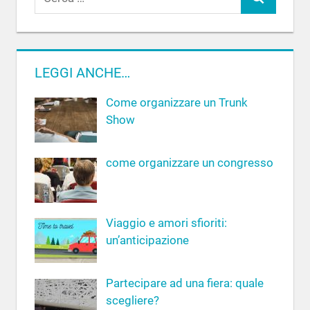
C
i
c
e
e
r
r
c
LEGGI ANCHE…
c
a
a
Come organizzare un Trunk
p
Show
e
r
come organizzare un congresso
:
Viaggio e amori sfioriti:
un’anticipazione
Partecipare ad una fiera: quale
scegliere?