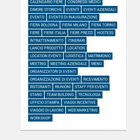
CALENDARIO FIERE
CONGRESSI MEDICI
DIMORE STORICHE
EVENTI
EVENTI AZIENDALI
EVENTO
EVENTO DI INAUGURAZIONE
FIERA BOLOGNA
FIERA MILANO
FIERA TORINO
FIERE
FIERE ITALIA
FIERE PREZZI
HOSTESS
INTRATTENIMENTO
ITINERARI
LANCIO PRODOTTO
LOCATION
LOCATION EVENTI
LOGISTICA
MATRIMONIO
MEETING
MEETING AZIENDALE
MENU
ORGANIZZATORI DI EVENTI
ORGANIZZAZIONE DI EVENTI
RICEVIMENTO
RISTORANTI
RIUNIONI
STAFF PER EVENTI
STAND
TEAM BUILDING
TECNOLOGIA
UFFICIO STAMPA
VIAGGI INCENTIVE
VIAGGIO DI LAVORO
WEB MARKETING
WORKSHOP