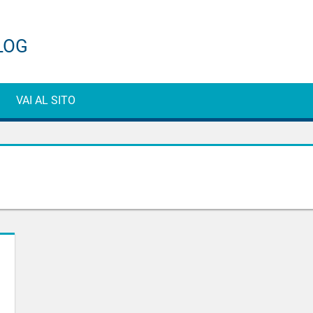
ti
VAI AL SITO
e
g