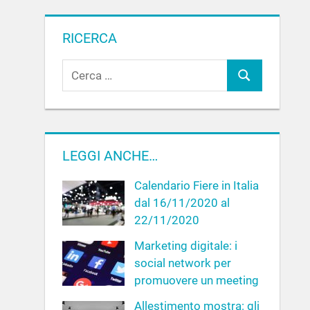
RICERCA
R
C
i
c
e
e
r
r
c
c
LEGGI ANCHE…
a
a
Calendario Fiere in Italia
p
dal 16/11/2020 al
e
22/11/2020
r
:
Marketing digitale: i
social network per
promuovere un meeting
Allestimento mostra: gli