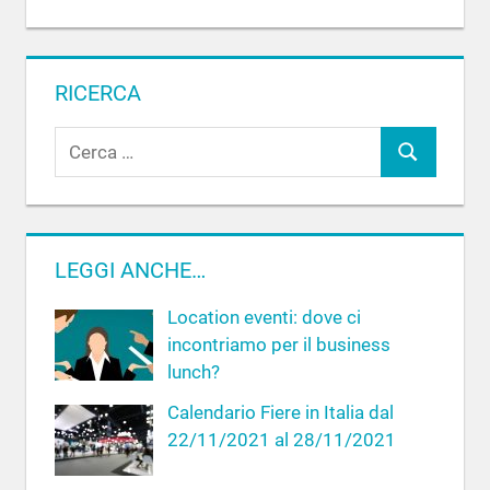
RICERCA
R
C
i
c
e
e
r
r
c
LEGGI ANCHE…
c
a
a
Location eventi: dove ci
p
incontriamo per il business
e
lunch?
r
Calendario Fiere in Italia dal
:
22/11/2021 al 28/11/2021