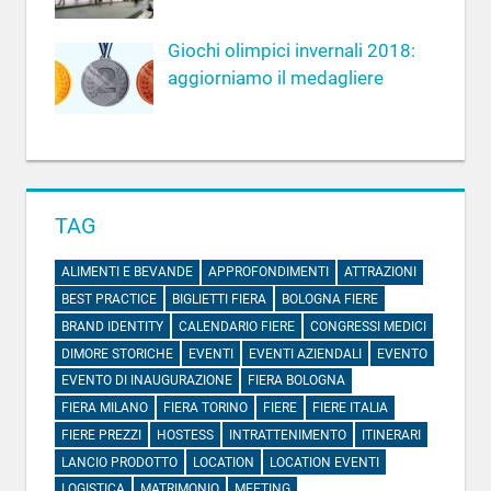
Giochi olimpici invernali 2018:
aggiorniamo il medagliere
TAG
ALIMENTI E BEVANDE
APPROFONDIMENTI
ATTRAZIONI
BEST PRACTICE
BIGLIETTI FIERA
BOLOGNA FIERE
BRAND IDENTITY
CALENDARIO FIERE
CONGRESSI MEDICI
DIMORE STORICHE
EVENTI
EVENTI AZIENDALI
EVENTO
EVENTO DI INAUGURAZIONE
FIERA BOLOGNA
FIERA MILANO
FIERA TORINO
FIERE
FIERE ITALIA
FIERE PREZZI
HOSTESS
INTRATTENIMENTO
ITINERARI
LANCIO PRODOTTO
LOCATION
LOCATION EVENTI
LOGISTICA
MATRIMONIO
MEETING