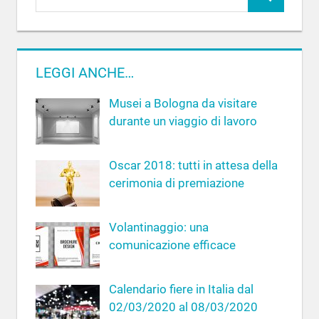
C
i
c
e
e
r
r
c
LEGGI ANCHE…
c
a
a
Musei a Bologna da visitare
p
durante un viaggio di lavoro
e
r
Oscar 2018: tutti in attesa della
:
cerimonia di premiazione
Volantinaggio: una
comunicazione efficace
Calendario fiere in Italia dal
02/03/2020 al 08/03/2020