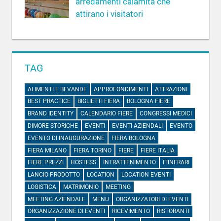
arredamenti calamita che
attirano i visitatori
TAG
ALIMENTI E BEVANDE
APPROFONDIMENTI
ATTRAZIONI
BEST PRACTICE
BIGLIETTI FIERA
BOLOGNA FIERE
BRAND IDENTITY
CALENDARIO FIERE
CONGRESSI MEDICI
DIMORE STORICHE
EVENTI
EVENTI AZIENDALI
EVENTO
EVENTO DI INAUGURAZIONE
FIERA BOLOGNA
FIERA MILANO
FIERA TORINO
FIERE
FIERE ITALIA
FIERE PREZZI
HOSTESS
INTRATTENIMENTO
ITINERARI
LANCIO PRODOTTO
LOCATION
LOCATION EVENTI
LOGISTICA
MATRIMONIO
MEETING
MEETING AZIENDALE
MENU
ORGANIZZATORI DI EVENTI
ORGANIZZAZIONE DI EVENTI
RICEVIMENTO
RISTORANTI