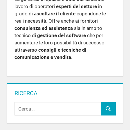
lavoro di operatori
esperti del settore
in
grado di
ascoltare il cliente
capendone le
reali necessità. Offre anche ai fornitori
consulenza ed assistenza
sia in ambito
tecnico di
gestione del software
che per
aumentare le loro possibilità di successo
attraverso
consigli e tecniche di
comunicazione e vendita
.
RICERCA
R
C
i
c
e
e
r