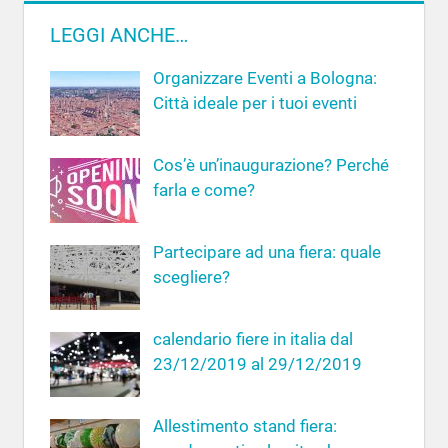
r
c
LEGGI ANCHE…
c
a
a
Organizzare Eventi a Bologna:
p
Città ideale per i tuoi eventi
e
r
Cos’è un’inaugurazione? Perché
:
farla e come?
Partecipare ad una fiera: quale
scegliere?
calendario fiere in italia dal
23/12/2019 al 29/12/2019
Allestimento stand fiera: