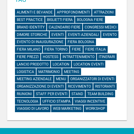
ALIMENTI E BEVANDE
APPROFONDIMENTI
ATTRAZIONI
BEST PRACTICE
BIGLIETTI FIERA
BOLOGNA FIERE
BRAND IDENTITY
CALENDARIO FIERE
CONGRESSI MEDICI
DIMORE STORICHE
EVENTI
EVENTI AZIENDALI
EVENTO
EVENTO DI INAUGURAZIONE
FIERA BOLOGNA
FIERA MILANO
FIERA TORINO
FIERE
FIERE ITALIA
FIERE PREZZI
HOSTESS
INTRATTENIMENTO
ITINERARI
LANCIO PRODOTTO
LOCATION
LOCATION EVENTI
LOGISTICA
MATRIMONIO
MEETING
MEETING AZIENDALE
MENU
ORGANIZZATORI DI EVENTI
ORGANIZZAZIONE DI EVENTI
RICEVIMENTO
RISTORANTI
RIUNIONI
STAFF PER EVENTI
STAND
TEAM BUILDING
TECNOLOGIA
UFFICIO STAMPA
VIAGGI INCENTIVE
VIAGGIO DI LAVORO
WEB MARKETING
WORKSHOP