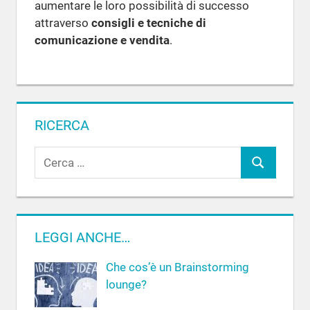
aumentare le loro possibilità di successo
attraverso
consigli e tecniche di
comunicazione e vendita
.
RICERCA
R
C
i
c
e
e
r
r
c
LEGGI ANCHE…
c
a
a
Che cos’è un Brainstorming
p
lounge?
e