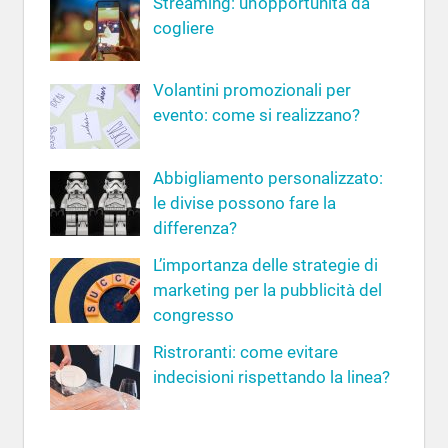
Streaming: un’opportunità da
p
cogliere
e
r
Volantini promozionali per
:
evento: come si realizzano?
Abbigliamento personalizzato:
le divise possono fare la
differenza?
L’importanza delle strategie di
marketing per la pubblicità del
congresso
Ristroranti: come evitare
indecisioni rispettando la linea?