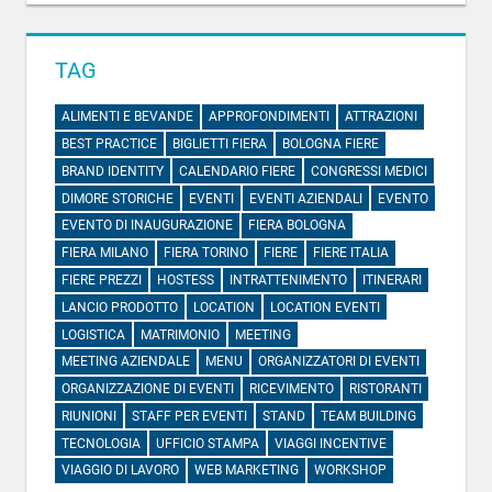
TAG
ALIMENTI E BEVANDE
APPROFONDIMENTI
ATTRAZIONI
BEST PRACTICE
BIGLIETTI FIERA
BOLOGNA FIERE
BRAND IDENTITY
CALENDARIO FIERE
CONGRESSI MEDICI
DIMORE STORICHE
EVENTI
EVENTI AZIENDALI
EVENTO
EVENTO DI INAUGURAZIONE
FIERA BOLOGNA
FIERA MILANO
FIERA TORINO
FIERE
FIERE ITALIA
FIERE PREZZI
HOSTESS
INTRATTENIMENTO
ITINERARI
LANCIO PRODOTTO
LOCATION
LOCATION EVENTI
LOGISTICA
MATRIMONIO
MEETING
MEETING AZIENDALE
MENU
ORGANIZZATORI DI EVENTI
ORGANIZZAZIONE DI EVENTI
RICEVIMENTO
RISTORANTI
RIUNIONI
STAFF PER EVENTI
STAND
TEAM BUILDING
TECNOLOGIA
UFFICIO STAMPA
VIAGGI INCENTIVE
VIAGGIO DI LAVORO
WEB MARKETING
WORKSHOP