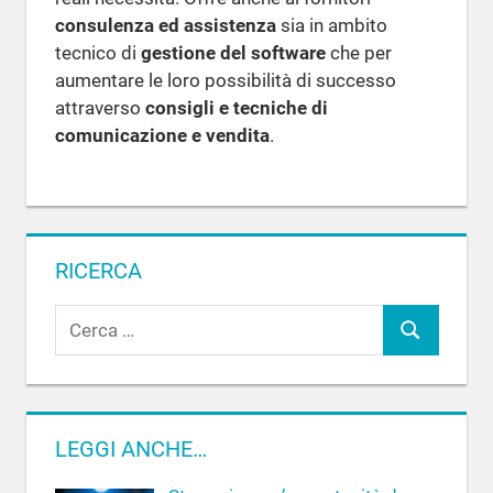
consulenza ed assistenza
sia in ambito
tecnico di
gestione del software
che per
aumentare le loro possibilità di successo
attraverso
consigli e tecniche di
comunicazione e vendita
.
RICERCA
R
C
i
c
e
e
r
r
c
LEGGI ANCHE…
c
a
a