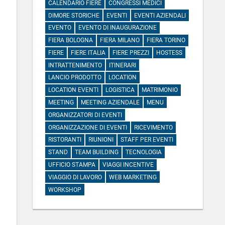
CALENDARIO FIERE
CONGRESSI MEDICI
DIMORE STORICHE
EVENTI
EVENTI AZIENDALI
EVENTO
EVENTO DI INAUGURAZIONE
FIERA BOLOGNA
FIERA MILANO
FIERA TORINO
FIERE
FIERE ITALIA
FIERE PREZZI
HOSTESS
INTRATTENIMENTO
ITINERARI
LANCIO PRODOTTO
LOCATION
LOCATION EVENTI
LOGISTICA
MATRIMONIO
MEETING
MEETING AZIENDALE
MENU
ORGANIZZATORI DI EVENTI
ORGANIZZAZIONE DI EVENTI
RICEVIMENTO
RISTORANTI
RIUNIONI
STAFF PER EVENTI
STAND
TEAM BUILDING
TECNOLOGIA
UFFICIO STAMPA
VIAGGI INCENTIVE
VIAGGIO DI LAVORO
WEB MARKETING
WORKSHOP