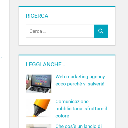
RICERCA
R
C
i
c
e
e
r
r
c
c
LEGGI ANCHE…
a
a
Web marketing agency:
p
ecco perchè vi salverà!
e
r
:
Comunicazione
pubblicitaria: sfruttare il
colore
Che cos’è un lancio di