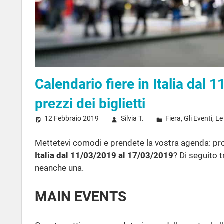
Calendario fiere in Italia dal 
prezzi dei biglietti
12 Febbraio 2019
Silvia T.
Fiera
,
Gli Eventi
,
Le
Mettetevi comodi e prendete la vostra agenda: pron
Italia dal 11/03/2019 al 17/03/2019
? Di seguito 
neanche una.
MAIN EVENTS