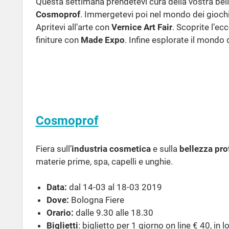
Questa settimana prendetevi cura della vostra bel
Cosmoprof
. Immergetevi poi nel mondo dei giochi
Apritevi all’arte con
Vernice Art Fair
. Scoprite l’ec
finiture con
Made Expo
. Infine esplorate il mondo
Cosmoprof
Fiera sull’
industria cosmetica
e sulla
bellezza pro
materie prime, spa, capelli e unghie.
Data:
dal 14-03 al 18-03 2019
Dove:
Bologna
Fiere
Orario:
dalle 9.30 alle 18.30
Biglietti
: biglietto per 1 giorno on line € 40, in l