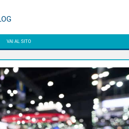
ti
VAI AL SITO
e
g