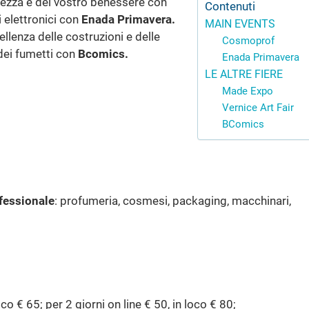
lezza e del vostro benessere con
Contenuti
 elettronici con
Enada Primavera.
MAIN EVENTS
cellenza delle costruzioni e delle
Cosmoprof
 dei fumetti con
Bcomics.
Enada Primavera
LE ALTRE FIERE
Made Expo
Vernice Art Fair
BComics
fessionale
: profumeria, cosmesi, packaging, macchinari,
oco € 65; per 2 giorni on line € 50, in loco € 80;