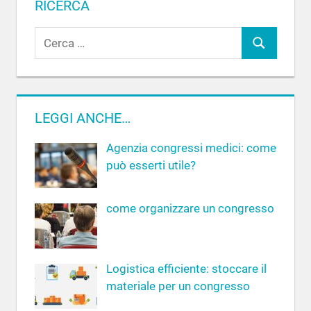
RICERCA
R
C
i
c
e
e
r
r
c
LEGGI ANCHE…
c
a
a
Agenzia congressi medici: come
p
può esserti utile?
e
r
come organizzare un congresso
:
Logistica efficiente: stoccare il
materiale per un congresso