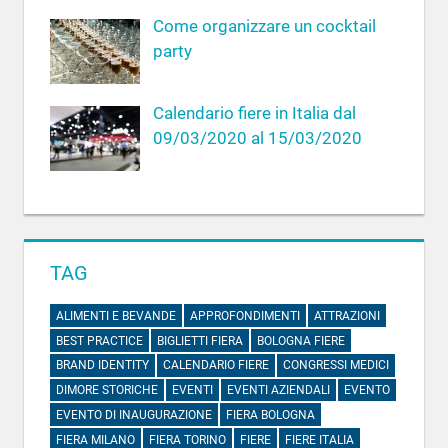
Come organizzare un cocktail
party
Calendario fiere in Italia dal
09/03/2020 al 15/03/2020
TAG
ALIMENTI E BEVANDE
APPROFONDIMENTI
ATTRAZIONI
BEST PRACTICE
BIGLIETTI FIERA
BOLOGNA FIERE
BRAND IDENTITY
CALENDARIO FIERE
CONGRESSI MEDICI
DIMORE STORICHE
EVENTI
EVENTI AZIENDALI
EVENTO
EVENTO DI INAUGURAZIONE
FIERA BOLOGNA
FIERA MILANO
FIERA TORINO
FIERE
FIERE ITALIA