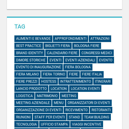
TAG
ALIMENTI E BEVANDE
APPROFONDIMENTI
ATTRAZIONI
BEST PRACTICE
BIGLIETTI FIERA
BOLOGNA FIERE
BRAND IDENTITY
CALENDARIO FIERE
CONGRESSI MEDICI
DIMORE STORICHE
EVENTI
EVENTI AZIENDALI
EVENTO
EVENTO DI INAUGURAZIONE
FIERA BOLOGNA
FIERA MILANO
FIERA TORINO
FIERE
FIERE ITALIA
FIERE PREZZI
HOSTESS
INTRATTENIMENTO
ITINERARI
LANCIO PRODOTTO
LOCATION
LOCATION EVENTI
LOGISTICA
MATRIMONIO
MEETING
MEETING AZIENDALE
MENU
ORGANIZZATORI DI EVENTI
ORGANIZZAZIONE DI EVENTI
RICEVIMENTO
RISTORANTI
RIUNIONI
STAFF PER EVENTI
STAND
TEAM BUILDING
TECNOLOGIA
UFFICIO STAMPA
VIAGGI INCENTIVE