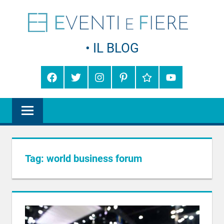
Salta
Eve
al
contenuto
Consigli,
e
curiosità
e
Fie
informazioni
Facebook
Twitter
Instagram
Pinterest
Google+
YouTube
sul
–
mondo
degli
Il
eventi
e
Blo
delle
fiere
Tag:
world business forum