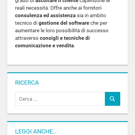
grado di
ascoltare il cliente
capendone le
reali necessità. Offre anche ai fornitori
consulenza ed assistenza
sia in ambito
tecnico di
gestione del software
che per
aumentare le loro possibilità di successo
attraverso
consigli e tecniche di
comunicazione e vendita
.
RICERCA
R
C
i
c
e
e
r
r
c
LEGGI ANCHE…
c