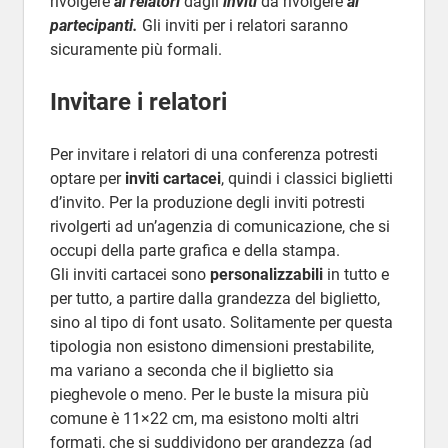
rivolgere
ai relatori
dagli
inviti
da rivolgere
ai
partecipanti.
Gli inviti per i relatori saranno
sicuramente più formali.
Invitare i relatori
Per invitare i relatori di una conferenza potresti
optare per
inviti cartacei
, quindi i classici biglietti
d’invito. Per la produzione degli inviti potresti
rivolgerti ad un’agenzia di comunicazione, che si
occupi della parte grafica e della stampa.
Gli inviti cartacei sono
personalizzabili
in tutto e
per tutto, a partire dalla grandezza del biglietto,
sino al tipo di font usato. Solitamente per questa
tipologia non esistono dimensioni prestabilite,
ma variano a seconda che il biglietto sia
pieghevole o meno. Per le buste la misura più
comune è 11×22 cm, ma esistono molti altri
formati, che si suddividono per grandezza (ad