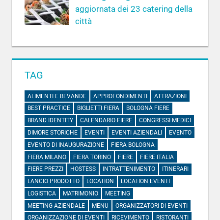
aggiornata dei 23 catering della
città
TAG
ALIMENTI E BEVANDE
APPROFONDIMENTI
ATTRAZIONI
BEST PRACTICE
BIGLIETTI FIERA
BOLOGNA FIERE
BRAND IDENTITY
CALENDARIO FIERE
CONGRESSI MEDICI
DIMORE STORICHE
EVENTI
EVENTI AZIENDALI
EVENTO
EVENTO DI INAUGURAZIONE
FIERA BOLOGNA
FIERA MILANO
FIERA TORINO
FIERE
FIERE ITALIA
FIERE PREZZI
HOSTESS
INTRATTENIMENTO
ITINERARI
LANCIO PRODOTTO
LOCATION
LOCATION EVENTI
LOGISTICA
MATRIMONIO
MEETING
MEETING AZIENDALE
MENU
ORGANIZZATORI DI EVENTI
ORGANIZZAZIONE DI EVENTI
RICEVIMENTO
RISTORANTI