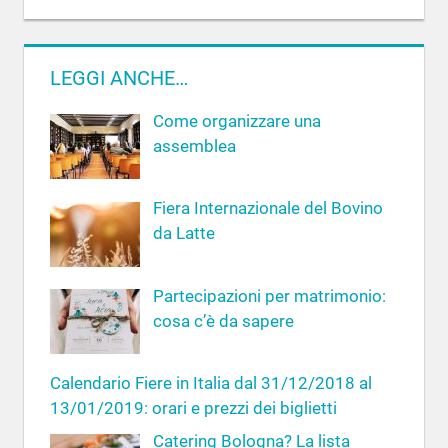
c
e
e
r
r
c
LEGGI ANCHE…
c
a
a
Come organizzare una
p
assemblea
e
r
Fiera Internazionale del Bovino
:
da Latte
Partecipazioni per matrimonio:
cosa c’è da sapere
Calendario Fiere in Italia dal 31/12/2018 al
13/01/2019: orari e prezzi dei biglietti
Catering Bologna? La lista