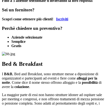
Fino a 5 aziende selezionate ti invieranno la loro risposta!
Sei un fornitore?
Scopri come ottenere più clienti!
Iscriviti
Perchè chiedere un preventivo?
Aziende selezionate
Semplice
Gratis
Bed & Breakfast
I
B&B
, Bed and Breakfast, sono strutture messe a diposizione di
organizzatori e partecipanti ad eventi e fiere come
alloggi per la
notte
. Come dice il nome stesso offrono alloggio e la
possibilità
di
avere la
colazione
.
La maggior parte di essi non hanno strutture idonee ad ospitare sale
per meeting e congressi, e non offrono trattamenti di mezza pensione
o pensione completa. Sono adatti al pernottamento degli ospiti e, i