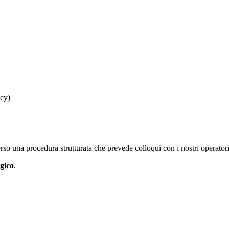
acy)
rso una procedura strutturata che prevede colloqui con i nostri operatori
gico
.