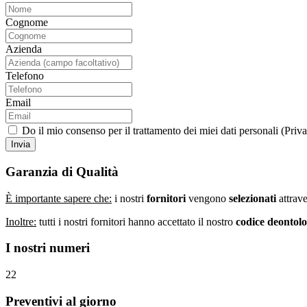
Cognome
Azienda
Telefono
Email
Do il mio consenso per il trattamento dei miei dati personali (Priv
Invia
Garanzia di Qualità
È importante sapere che:
i nostri
fornitori
vengono
selezionati
attrave
Inoltre:
tutti i nostri fornitori hanno accettato il nostro
codice deontolo
I nostri numeri
22
Preventivi al giorno