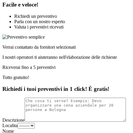
Facile e veloce!
Richiedi un preventivo
Parla con un nostro esperto
Valuta i preventivi ricevuti
Verrai contattato da
fornitori selezionati
I nostri operatori
ti aiuteranno nell'elaborazione delle richieste
Riceverai fino a 5 preventivi
Tutto gratuito!
Richiedi i tuoi preventivi in 1 click!
È gratis!
Descrizione
Localita
Nome