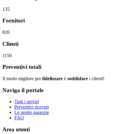
135
Fornitori
820
Clienti
1150
Preventivi totali
Il modo migliore per
fidelizzare
è
soddisfare
i clienti!
Naviga il portale
Tutti i servizi
Preventivi ricevuti
Le nostre garanzie
FAQ
Area utenti