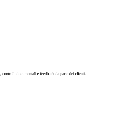
, controlli documentali e feedback da parte dei clienti.